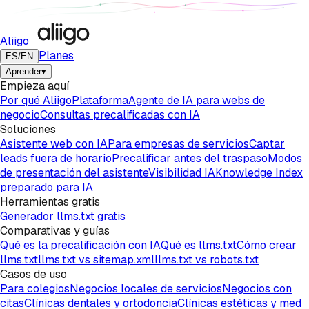
Aliigo
Planes
ES
/
EN
Aprender
▾
Empieza aquí
Por qué Aliigo
Plataforma
Agente de IA para webs de
negocio
Consultas precalificadas con IA
Soluciones
Asistente web con IA
Para empresas de servicios
Captar
leads fuera de horario
Precalificar antes del traspaso
Modos
de presentación del asistente
Visibilidad IA
Knowledge Index
preparado para IA
Herramientas gratis
Generador llms.txt gratis
Comparativas y guías
Qué es la precalificación con IA
Qué es llms.txt
Cómo crear
llms.txt
llms.txt vs sitemap.xml
llms.txt vs robots.txt
Casos de uso
Para colegios
Negocios locales de servicios
Negocios con
citas
Clínicas dentales y ortodoncia
Clínicas estéticas y med