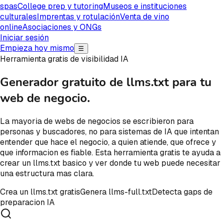
spas
College prep y tutoring
Museos e instituciones
culturales
Imprentas y rotulación
Venta de vino
online
Asociaciones y ONGs
Iniciar sesión
Empieza hoy mismo
☰
Herramienta gratis de visibilidad IA
Generador gratuito de llms.txt
para tu
web de negocio.
La mayoria de webs de negocios se escribieron para
personas y buscadores, no para sistemas de IA que intentan
entender que hace el negocio, a quien atiende, que ofrece y
que informacion es fiable. Esta herramienta gratis te ayuda a
crear un llms.txt basico y ver donde tu web puede necesitar
una estructura mas clara.
Crea un llms.txt gratis
Genera llms-full.txt
Detecta gaps de
preparacion IA