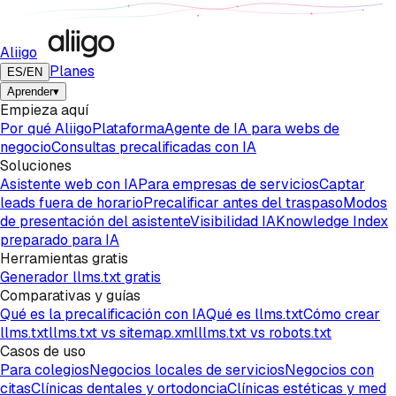
Aliigo
Planes
ES
/
EN
Aprender
▾
Empieza aquí
Por qué Aliigo
Plataforma
Agente de IA para webs de
negocio
Consultas precalificadas con IA
Soluciones
Asistente web con IA
Para empresas de servicios
Captar
leads fuera de horario
Precalificar antes del traspaso
Modos
de presentación del asistente
Visibilidad IA
Knowledge Index
preparado para IA
Herramientas gratis
Generador llms.txt gratis
Comparativas y guías
Qué es la precalificación con IA
Qué es llms.txt
Cómo crear
llms.txt
llms.txt vs sitemap.xml
llms.txt vs robots.txt
Casos de uso
Para colegios
Negocios locales de servicios
Negocios con
citas
Clínicas dentales y ortodoncia
Clínicas estéticas y med