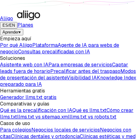
Aliigo
Planes
ES
/
EN
Aprender
▾
Empieza aquí
Por qué Aliigo
Plataforma
Agente de IA para webs de
negocio
Consultas precalificadas con IA
Soluciones
Asistente web con IA
Para empresas de servicios
Captar
leads fuera de horario
Precalificar antes del traspaso
Modos
de presentación del asistente
Visibilidad IA
Knowledge Index
preparado para IA
Herramientas gratis
Generador llms.txt gratis
Comparativas y guías
Qué es la precalificación con IA
Qué es llms.txt
Cómo crear
llms.txt
llms.txt vs sitemap.xml
llms.txt vs robots.txt
Casos de uso
Para colegios
Negocios locales de servicios
Negocios con
citas
Clínicas dentales y ortodoncia
Clínicas estéticas y med