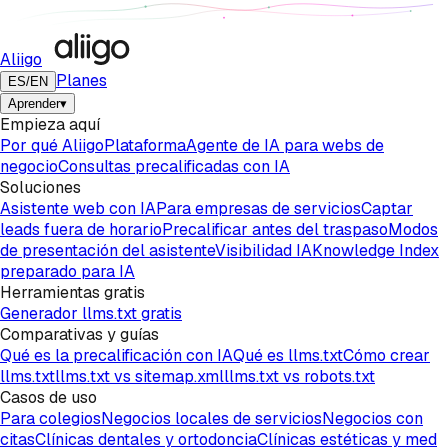
Aliigo
Planes
ES
/
EN
Aprender
▾
Empieza aquí
Por qué Aliigo
Plataforma
Agente de IA para webs de
negocio
Consultas precalificadas con IA
Soluciones
Asistente web con IA
Para empresas de servicios
Captar
leads fuera de horario
Precalificar antes del traspaso
Modos
de presentación del asistente
Visibilidad IA
Knowledge Index
preparado para IA
Herramientas gratis
Generador llms.txt gratis
Comparativas y guías
Qué es la precalificación con IA
Qué es llms.txt
Cómo crear
llms.txt
llms.txt vs sitemap.xml
llms.txt vs robots.txt
Casos de uso
Para colegios
Negocios locales de servicios
Negocios con
citas
Clínicas dentales y ortodoncia
Clínicas estéticas y med