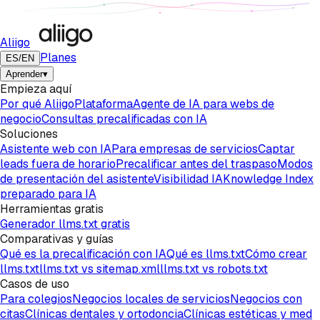
Aliigo
Planes
ES
/
EN
Aprender
▾
Empieza aquí
Por qué Aliigo
Plataforma
Agente de IA para webs de
negocio
Consultas precalificadas con IA
Soluciones
Asistente web con IA
Para empresas de servicios
Captar
leads fuera de horario
Precalificar antes del traspaso
Modos
de presentación del asistente
Visibilidad IA
Knowledge Index
preparado para IA
Herramientas gratis
Generador llms.txt gratis
Comparativas y guías
Qué es la precalificación con IA
Qué es llms.txt
Cómo crear
llms.txt
llms.txt vs sitemap.xml
llms.txt vs robots.txt
Casos de uso
Para colegios
Negocios locales de servicios
Negocios con
citas
Clínicas dentales y ortodoncia
Clínicas estéticas y med