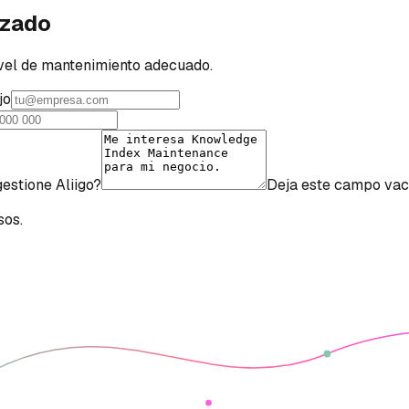
izado
vel de mantenimiento adecuado.
jo
estione Aliigo?
Deja este campo vac
sos.