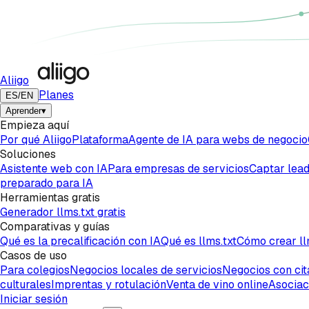
Aliigo
Planes
ES
/
EN
Aprender
▾
Empieza aquí
Por qué Aliigo
Plataforma
Agente de IA para webs de negocio
Soluciones
Asistente web con IA
Para empresas de servicios
Captar lead
preparado para IA
Herramientas gratis
Generador llms.txt gratis
Comparativas y guías
Qué es la precalificación con IA
Qué es llms.txt
Cómo crear ll
Casos de uso
Para colegios
Negocios locales de servicios
Negocios con cit
culturales
Imprentas y rotulación
Venta de vino online
Asociac
Iniciar sesión