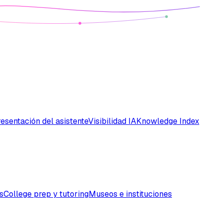
esentación del asistente
Visibilidad IA
Knowledge Index
s
College prep y tutoring
Museos e instituciones