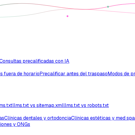
Consultas precalificadas con IA
s fuera de horario
Precalificar antes del traspaso
Modos de pr
ms.txt
llms.txt vs sitemap.xml
llms.txt vs robots.txt
as
Clínicas dentales y ortodoncia
Clínicas estéticas y med spa
iones y ONGs